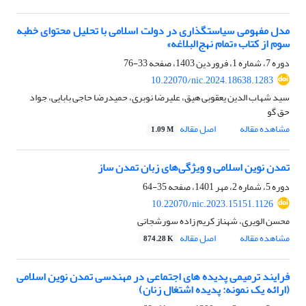
مدل مفهومی سیاستگذاری در دولت اسلامی با تحلیل محتوای خطبه
سوم از کتاب «تمام نهج‌البلاغه»
دوره 7، شماره 1، فروردین 1403، صفحه
33-76
10.22070/nic.2024.18638.1283
سید شهاب الدین یعقوبی هیق، علیرضا نوبری، حمیدرضا حاجی بابایی، جواد
حق گو
مشاهده مقاله
اصل مقاله
1.09 M
تمدن نوین اسلامی و ویژگی‌های زبان تمدن ساز
دوره 5، شماره 2، مهر 1401، صفحه
35-64
10.22070/nic.2023.15151.1126
محسن الویری، شهناز کریم زاده سورشجانی
مشاهده مقاله
اصل مقاله
874.28 K
فرایند ترمیمی پدیده های اجتماعی در مهندسی تمدن نوین اسلامی
(ارائه یک نمونه: پدیده اشتغال زنان)