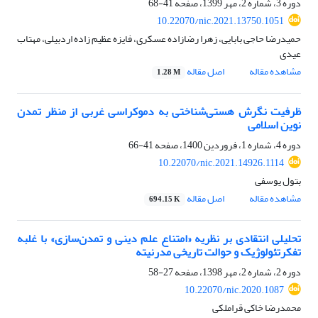
دوره 3، شماره 2، مهر 1399، صفحه
41-68
10.22070/nic.2021.13750.1051
حمیدرضا حاجی بابایی، زهرا رضازاده عسکری، فایزه عظیم زاده اردبیلی، مهتاب
عیدی
مشاهده مقاله
اصل مقاله
1.28 M
ظرفیت نگرش هستی‌شناختی به دموکراسی غربی از منظر تمدن
نوین اسلامی
دوره 4، شماره 1، فروردین 1400، صفحه
41-66
10.22070/nic.2021.14926.1114
بتول یوسفی
مشاهده مقاله
اصل مقاله
694.15 K
تحلیلی انتقادی بر نظریه «امتناع علم دینی و تمدن‌سازی» با غلبه
تفکرتئولوژیک و حوالت تاریخی مدرنیته
دوره 2، شماره 2، مهر 1398، صفحه
27-58
10.22070/nic.2020.1087
محمدرضا خاکی قراملکی