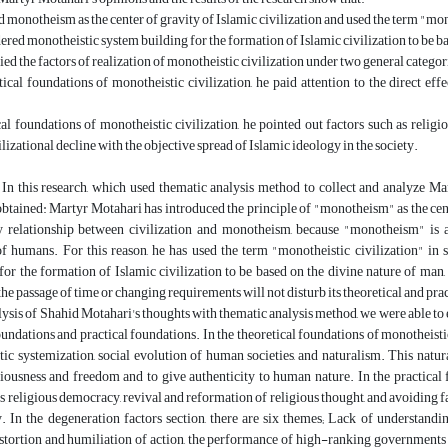
 monotheism as the center of gravity of Islamic civilization and used the term "mon
ered monotheistic system building for the formation of Islamic civilization to be 
fied the factors of realization of monotheistic civilization under two general catego
tical foundations of monotheistic civilization, he paid attention to the direct ef
cal foundations of monotheistic civilization, he pointed out factors such as reli
ilizational decline with the objective spread of Islamic ideology in the society.
:
In this research, which used thematic analysis method to collect and analyze Ma
obtained: Martyr Motahari has introduced the principle of "monotheism" as the center
relationship between civilization and monotheism, because "monotheism" is a 
f humans. For this reason, he has used the term "monotheistic civilization" in 
r the formation of Islamic civilization to be based on the divine nature of man, 
the passage of time or changing requirements will not disturb its theoretical and pra
ysis of Shahid Motahari's thoughts with thematic analysis method, we were able to 
oundations and practical foundations. In the theoretical foundations of monotheistic 
ic systemization, social evolution of human societies, and naturalism. This natur
ousness and freedom and to give authenticity to human nature. In the practical 
as religious democracy, revival and reformation of religious thought, and avoiding fa
ty. In the degeneration factors section, there are six themes; Lack of understan
istortion and humiliation of action, the performance of high-ranking governments 