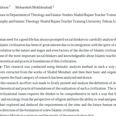
1
2
tdoost
Mobarekeh Mokhlesabadi
ssor in Department of Theology and Islamic Studies, Shahid Rajaee Teacher Trainin
sophy and Islamic Theology, Shahid Rajaee Teacher Training University, Tehran, Ir
an need for a good life has always prompted social thinkers to carefully analyze th
Islamic civilization has been of great interest due to its integration with the spir
relation to the nature and stages and even factors of the decline of Islamic civiliza
one of the most important social thinkers and knowledgeable about Islamic teaching
heoretical and practical foundations of this civilization.
y:
This research was conducted using thematic analysis method, in such a way t
were extracted from the works of Shahid Motahari, and then their basic and organi
xperts, the final category of research, has been analyzed and drawn.
 this research, an effort was made to firstly present and analyze the definition of
 theoretical and practical foundations of the realization of such a civilization. The
civilizational issues requires the thinker to be comprehensive in such a way that
and sociology from the perspective of religion and have the ability to read and genera
ari explored and deduced the requirements of the time and the future human ne
he direction of the formation of a new Islamic civilization.
Martyr Motahari's opinions and the results of the research show that: