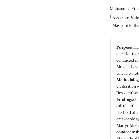
Mohammad Etra
1
Associate Profe
2
Master of Philo
Purpose:
Hum
attention to 
conducted in 
Motahari, as 
what are the t
Methodolog
civilization 
Research by e
Findings:
In
calculate the
the field of 
anthropology 
Martyr Motah
opinions in t
The study of 