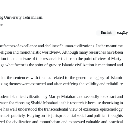
g University, Tehran, Iran.
an.
چکیده
English
e factors of excellence and decline of human civilizations. In the meantime,
it of religion and monotheistic worldview. Although many researches have been
tion, the main issue of this research is that from the point of view of Martyr
s, what factor is the point of gravity Islamic civilization is mentioned and
hat the sentences with themes related to the general category of Islamic
zing themes were extracted and after verifying the validity and reliability
 modern Islamic civilization by Martyr Motahari, and secondly, to extract and
 reason for choosing Shahid Motahari in this research is because theorizing in
 he has well understood the transcendental view of existence, epistemology,
te it publicly. Relying on his jurisprudential, social and political thoughts,
ed for civilization and monotheism and expressed valuable and practical