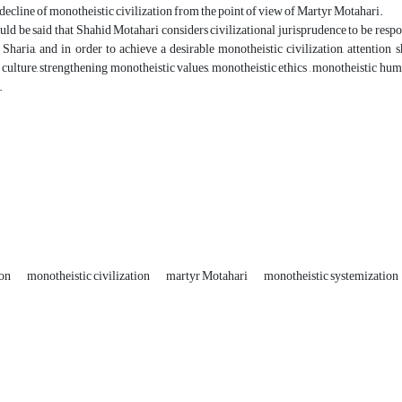
e decline of monotheistic civilization from the point of view of Martyr Motahari.
hould be said that Shahid Motahari considers civilizational jurisprudence to be r
Sharia, and in order to achieve a desirable monotheistic civilization, attention 
culture, strengthening monotheistic values, monotheistic ethics , monotheistic human
.
ion
monotheistic civilization
martyr Motahari
monotheistic systemization