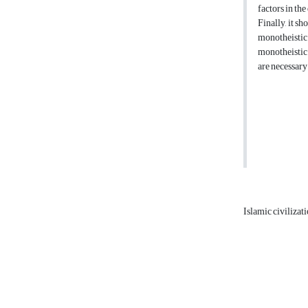
factors in th
Finally, it s
monotheistic 
monotheistic 
are necessary
Islamic civilizat