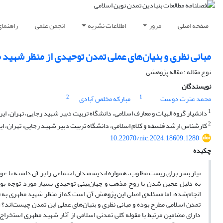
صفحه اصلی
مرور
اطلاعات نشریه
انجمن علمی
راهنما
مبانی نظری و بنیان‌های عملی تمدن توحیدی از منظر شهید 
نوع مقاله : مقاله پژوهشی
نویسندگان
2
1
محمد عترت دوست
مبارکه مخلص آبادی
1
دانشیار گروه الهیات و معارف اسلامی، دانشگاه تربیت دبیر شهید رجایی، تهران، ایر
2
کارشناس ارشد فلسفه و کلام اسلامی، دانشگاه تربیت دبیر شهید رجایی، تهران، ای
10.22070/nic.2024.18609.1280
چکیده
نیاز بشر برای زیست مطلوب، همواره اندیشمندان اجتماعی را بر آن داشته تا عوام
به دلیل عجین شدن با روح مذهب و جهان‌بینی توحیدی بسیار مورد توجه بود
انجام‌شده، اما مسئله‌ی اصلی این پژوهش آن است که از منظر شهید مطهری به‌عنو
تمدن اسلامی مطرح بوده و مبانی نظری و بنیان‌های عملی این تمدن چیست‌اند؟
ر
دارای مضامین مرتبط با مقوله کلی تمدنی اسلامی از آثار شهید مطهری استخراج