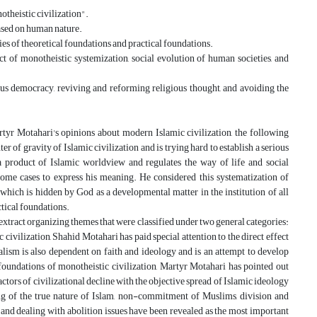
otheistic civilization".
based on human nature.
ries of theoretical foundations and practical foundations.
fect of monotheistic systemization, social evolution of human societies, and
gious democracy, reviving and reforming religious thought, and avoiding the
rtyr Motahari's opinions about modern Islamic civilization, the following
 of gravity of Islamic civilization and is trying hard to establish a serious
product of Islamic worldview and regulates the way of life and social
some cases to express his meaning. He considered this systematization of
which is hidden by God as a developmental matter in the institution of all
ctical foundations.
extract organizing themes that were classified under two general categories:
civilization, Shahid Motahari has paid special attention to the direct effect
alism is also dependent on faith and ideology and is an attempt to develop
foundations of monotheistic civilization, Martyr Motahari has pointed out
ctors of civilizational decline with the objective spread of Islamic ideology
ding of the true nature of Islam, non-commitment of Muslims, division and
and dealing with abolition issues have been revealed as the most important