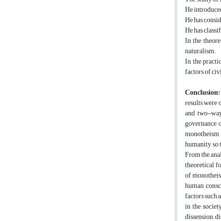
He introduced
He has consid
He has classi
In the theore
naturalism.
In the practi
factors of civ
Conclusion
results were 
and two-way 
governance o
monotheism fo
humanity, so 
From the anal
theoretical f
of monotheist
human consci
factors such 
in the socie
dissension, d