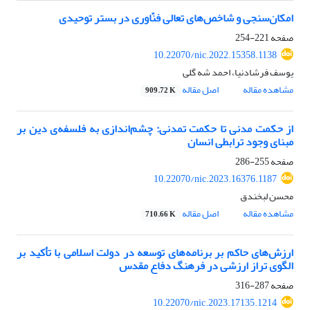
امکان‌سنجی و شاخص‌های تعالی فنّاوری در بستر توحیدی
صفحه
221-254
10.22070/nic.2022.15358.1138
یوسف فرشادنیا، احمد شه گلی
مشاهده مقاله
اصل مقاله
909.72 K
از حکمت مدنی تا حکمت تمدنی: چشم‌اندازی به فلسفه‌ی دین بر
مبنای وجود ترابطی انسان
صفحه
255-286
10.22070/nic.2023.16376.1187
محسن لبخندق
مشاهده مقاله
اصل مقاله
710.66 K
ارزش‌های حاکم بر برنامه‌های توسعه در دولت اسلامی با تأکید بر
الگوی تراز ارزشی در فرهنگ دفاع مقدس
صفحه
287-316
10.22070/nic.2023.17135.1214