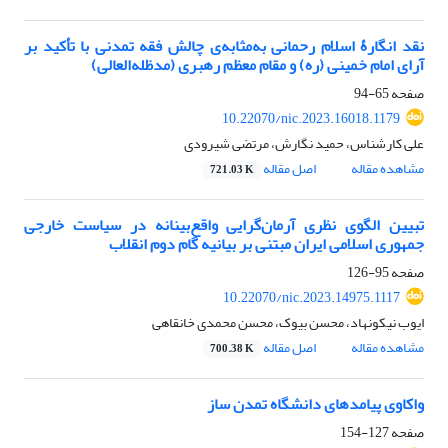
نقد انگارۀ اسلام رحمانی به‌مثابه‌ی چالش فقه تمدنی با تأکید بر
آرای امام خمینی (ره) و مقام معظم رهبری (مدظله‌العالی)
صفحه
65-94
10.22070/nic.2023.16018.1179
علی کارشناس، حمید نگارش، مرتضی شیرودی
مشاهده مقاله
اصل مقاله
721.03 K
تبیین الگوی نظری آرمان‌گرایی واقع‌بینانه در سیاست خارجی
جمهوری اسلامی ایران مبتنی بر بیانیه گام دوم انقلاب
صفحه
95-126
10.22070/nic.2023.14975.1117
ایوب نیکونهاد، محسن بیوک، محسن محمدی خانقاهی
مشاهده مقاله
اصل مقاله
700.38 K
واکاوی پیامدهای دانشگاه تمدن ساز
صفحه
127-154