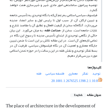
توصیه پیرامون ساماندهی امور مادی شهر و شهرسازی همت خواهد
گمارد.
فیلسوف سیاسی اسلامی به‌رغم آن‌که با نگاه توحیدی به تأسیس جامعه
و تبیین ارکان آن، از سبب اول تا رئیس اول و سایر اعضاء مدینه
می‌پردازد، آنگاه‌که سخن از کیفیت افعال و تطابق آن با مقاصد شارع و
غایات جامعه است، سخن از «
صناعت فقه
» به میان می‌آورد. این بیان
حاکی از نگاهی توحیدی از ابتدای تأسیس مدینه تا رسوخ این نگاه در
تمامی لایه‌‌های آن است. در این مقاله تلاش بر این است تا ضمن تبیین
جایگاه معماری و اهمیت آن در نگاه فیلسوفان سیاسی، ظرفیت آن در
بسط تفکر توحیدی و نقش فقه در این رسالت را در حوزه تمدن اسلامی
مورد بررسی قرار دهیم.
کلیدواژه‌ها
توحید
تفکر
معماری
فلسفه سیاسی
فقه
20.1001.1.2676525.1398.2.1.10.8
عنوان مقاله
English
The place of architecture in the development of