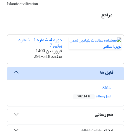
Islamic civilization
مراجع
دوره 4، شماره 1 - شماره
پیاپی 7
فروردین 1400
صفحه
291-318
فایل ها
XML
اصل مقاله
702.14 K
هم رسانی
ارجاع به این مقاله