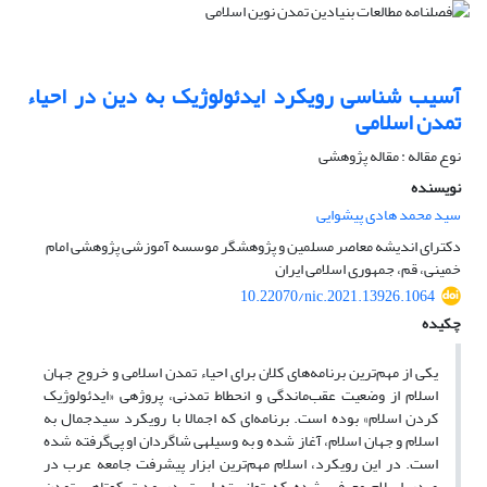
آسیب شناسی رویکرد ایدئولوژیک به دین در احیاء
تمدن اسلامی
نوع مقاله : مقاله پژوهشی
نویسنده
سید محمد هادی پیشوایی
دکترای اندیشه معاصر مسلمین و پژوهشگر موسسه آموزشی پژوهشی امام
خمینی، قم، جمهوری اسلامی ایران
10.22070/nic.2021.13926.1064
چکیده
یکی از مهم‌ترین برنامه‌های کلان برای احیاء تمدن اسلامی و خروج جهان
اسلام از وضعیت عقب‌ماندگی و انحطاط تمدنی، پروژه­ی «ایدئولوژیک
کردن اسلام» بوده است. برنامه‌ای که اجمالا با رویکرد سیدجمال به
اسلام و جهان اسلام، آغاز شده و به وسیله­ی شاگردان او پی‌گرفته شده
است. در این رویکرد، اسلام مهم‌ترین ابزار پیشرفت جامعه عرب در
صدر اسلام معرفی شده که توانسته است در مدت کوتاهی تمدن