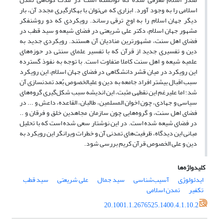
اسلامی را به وجود آورد. ابزاری که می‌توان با به­کارگیری مجدد آن، بار
دیگر جهان اسلام را به اوج ترقی رساند. رویکردی که دو روشنفکر
مشهور جهان اسلام، دکتر علی شریعتی در فضای شیعه و سید قطب در
فضای اهل سنت، مشهورترین منادیان آن هستند. رویکردی جدید به
دین و تفسیری جدید از قرآن که با تفسیر علمای سنتی در حوزه‌های
علمیه شیعه و اهل سنت کاملا متفاوت است. با توجه به نفوذ گسترده
این رویکرد در میان قشر دانشگاهی در فضای جهان اسلام، این رویکرد
سبب اقبال بیشتر افراد جامعه به دین و علی­الخصوص بُعد تمدن­سازی آن
شد؛ اما علی­رغم این نقطه­ی مثبت، این اندیشه‌ سبب شکل‌گیری گروه‌های
سیاسی و جهادی، چون اخوان المسلمین، طالبان، القاعده، داعش و ... در
فضای اهل سنت،‌ و گروه‌هایی چون سازمان مجاهدین خلق و فرقان و ..
در فضای شیعه شده است. در این نوشتار سعی شده است که با تحلیل
مبانی این دیدگاه، ظرفیت‌های تمدنی آن و خطرات ویرانگر این رویکرد به
دین و علی ­الخصوص قرآن کریم بررسی شود.
کلیدواژه‌ها
ایدئولوژی
آسیب‌شناسی
سید جمال
علی شریعتی
سید قطب
تکفیر
تمدن اسلامی
20.1001.1.2676525.1400.4.1.10.2