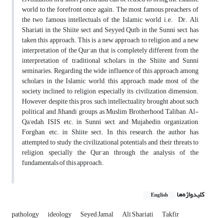
world to the forefront once again. The most famous preachers of
the two famous intellectuals of the Islamic world, i.e. Dr. Ali
Shariati in the Shiite sect and Seyyed Qutb in the Sunni sect, has
taken this approach. This is a new approach to religion and a new
interpretation of the Qur'an that is completely different from the
interpretation of traditional scholars in the Shiite and Sunni
seminaries. Regarding the wide influence of this approach among
scholars in the Islamic world, this approach made most of the
society inclined to religion, especially its civilization dimension.
However, despite this pros, such intellectuality brought about such
political and Jihandi groups as Muslim Brotherhood, Taliban, Al-
Qa’edah, ISIS etc. in Sunni sect, and Mujahedin organization,
Forghan, etc. in Shiite sect. In this research, the author has
attempted to study the civilizational potentials and their threats to
religion, specially the Qur’an through the analysis of the
fundamentals of this approach.
کلیدواژه‌ها
English
pathology
ideology
Seyed Jamal
Ali Shariati
Takfir