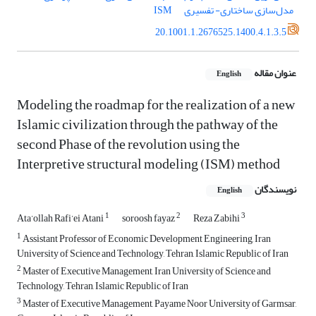
مدل‌سازی ساختاری- تفسیری
ISM
20.1001.1.2676525.1400.4.1.3.5
عنوان مقاله
English
Modeling the roadmap for the realization of a new
Islamic civilization through the pathway of the
second Phase of the revolution using the
Interpretive structural modeling (ISM) method
نویسندگان
English
1
2
3
Ata’ollah Rafi’ei Atani
soroosh fayaz
Reza Zabihi
1
Assistant Professor of Economic Development Engineering, Iran
University of Science and Technology, Tehran, Islamic Republic of Iran
2
Master of Executive Management, Iran University of Science and
Technology, Tehran, Islamic Republic of Iran
3
Master of Executive Management, Payame Noor University of Garmsar,