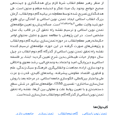
از منظر رهبر معظم انقلاب شرط لازم برای هدف‌گذاری و جهت‌دهی
صحیح جوامع، وجود یک مبنا، تفکر و اندیشه منظم و مدون است. طی
هدف‌گذاری تصریح شده توسط معظم‌له در بیانیه گام دوم انقلاب، آرمان
بزرگ انقلاب اسلامی ایجاد تمدن نوین اسلامی و آمادگی برای طلوع
(ارواحنافداه)
خورشید ولایت عظمی
است. مسأله پیش رو تعیین مؤلفه‌های
تمدن نوین اسلامی و ترسیم نقشه راه تحقق آن در قالب یک مدل
مشخص است. در این پژوهش با مطالعه عمیق و تحلیل محتوای اوامر
حکیمانه رهبر معظم انقلاب در حوزه تمدن‌سازی، بیانیه گام دوم انقلاب
و پژوهش‌های صورت گرفته در این حوزه، مؤلفه‌های ترسیم کننده
نقشه راه تحقق تمدن نوین اسلامی از گذرگاه گام دوم انقلاب در چهل
سال دوم از حیات طیبه‌اش بدین شرح تعیین گردید: ابتناء بر فلسفه
اسلامی و دین‌پایگی، امید و اعتماد به وعده‌‌ی الهی، رشد معنوی و اخلاقی
و خودسازی، اراده، مجاهدت و انقلابی‌گری، فرهنگ و سبک زندگی، علم
و فناوری، اقتصاد مقاومتی پیشرفته، پیامدهای کلیدی، قدرت و عزت
ملی و اعتبار بین‌المللی، الگوسازی جامعه اسلامی. در مرحله بعد با روش
مدل‌سازی ساختاری- تفسیری (ISM)، مؤلفه‌های مذکور در شش سطح
دسته‌بندی و با تعیین روابط علت و معلولی بین آن‌ها، نقشه راه تحقق
تمدن نوین اسلامی از گذرگاه گام دوم انقلاب مدل‌سازی شده است.
کلیدواژه‌ها
تمدن نوین اسلامی
گام دوم انقلاب
تمدن‌سازی
جامعه‌پردازی