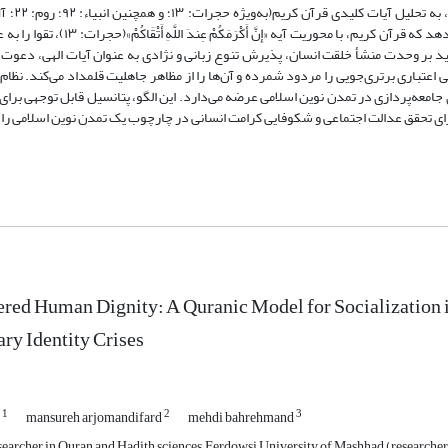
۹۵)در باب نظام ارزشی و معیار کرامت انسانی پرداخته است. یافته‌ها نشان می‌دهد که قرآن کر
کید بر وحدت منشأ خلقت انسان، پذیرش تنوع زبانی و نژادی به عنوان آیات الهی، دعوت
نی اعتباری برتری‌جویی را مردود شمرده و آن‌ها را از مظاهر جاهلیت قلمداد می‌کند. نظام
ی جامعه‌پردازی در تمدن نوین اسلامی عرضه می‌دارد. این الگو، پتانسیل قابل توجهی برای 
رای تحقق عدالت اجتماعی و شکوفایی کرامت انسانی در چارچوب یک تمدن نوین اسلامی را
red Human Dignity: A Quranic Model for Socialization i
y Identity Crises
1
2
3
h
mansureh arjomandifard
mehdi bahrehmand
searcher in Quran and Hadith sciences, Ferdowsi University of Mashhad (researcher