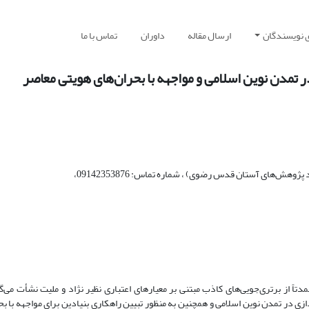
ی نویسندگان
ارسال مقاله
داوران
تماس با ما
ر تمدن نوین اسلامی و مواجهه با بحران‌های هویتی معاصر
پژوهشگر پسا دکتری علوم قرآن و حدیث دانشگاه فردوسی مشهد(پژوهشگر بنیاد پژوهش‌های آستان قدس رضوی) ، شماره تماس: 09142353876،
دتاً از برتری‌جویی‌های کاذب مبتنی بر معیارهای اعتباری نظیر نژاد و ملیت نشأت می‌
دازی در تمدن نوین اسلامی و همچنین به منظور تبیین راهکاری بنیادین برای مواجهه با ب