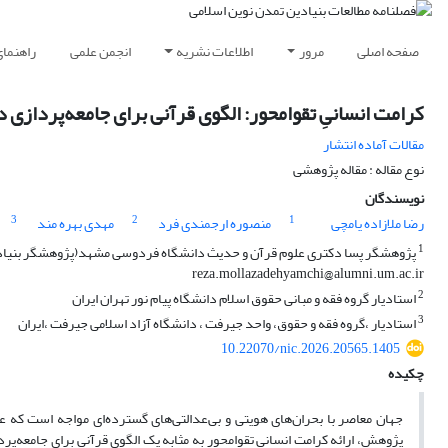
صفحه اصلی
مرور
اطلاعات نشریه
انجمن علمی
راهنما
کرامت انسانیِ تقوامحور: الگوی قرآنی برای جامعه‌پردازی د
مقالات آماده انتشار
نوع مقاله : مقاله پژوهشی
نویسندگان
3
2
1
رضا ملازاده یامچی
منصوره ارجمندی فرد
مهدی بهره مند
1
reza.mollazadehyamchi@alumni.um.ac.ir
2
استادیار گروه فقه و مبانی حقوق اسلام دانشگاه پیام نور تهران ایران
3
استادیار ،گروه فقه و حقوق، واحد جیرفت ، دانشگاه آزاد اسلامی جیرفت ،ایران
10.22070/nic.2026.20565.1405
چکیده
جهان معاصر با بحران‌های هویتی و بی‌عدالتی‌های گسترده‌ای مواجه است که عم
پژوهش، ارائه کرامت انسانیِ تقوامحور به مثابه یک الگوی قرآنی برای جامعه‌پر