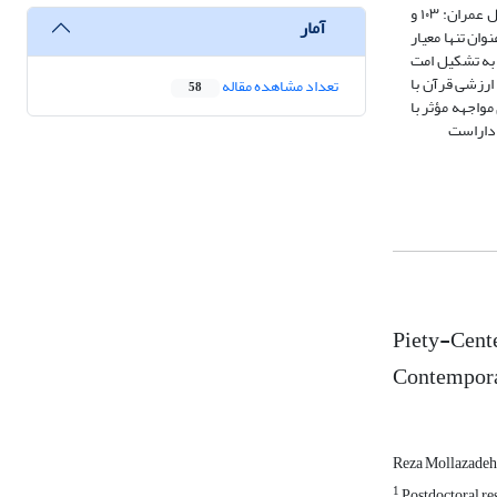
معاصر است. این پژوهش با روش توصیفی-تحلیلی و با استناد به آراء مفسران، به تحلیل آیات کلیدی قرآن کریم(به‌ویژه حجرات: ۱۳؛ و همچنین انبیاء: ۹۲؛ روم: ۲۲؛ آل عمران: ۱۰۳ و
آمار
یم، با محوریت آیه «إِنَّ أَکْرَمَکُمْ عِندَ اللَّهِ أَتْقَاکُمْ»(حجرات: ۱۳)، تقوا را به عنوان تنها معیار
 به تشکیل امت
 ارزشی قرآن با
تعداد مشاهده مقاله
58
مواجهه مؤثر با
 داراست
Piety-Cente
Contemporar
Reza Mollazade
1
Postdoctoral re