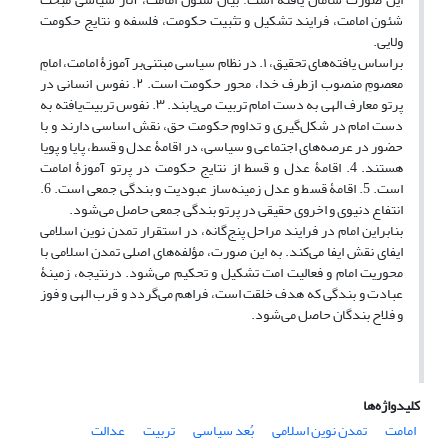
شئون امامت، فرایند تشکیل و تثبیت حکومت، فلسفه و نتایج حکومت
ولایی
.
براساس یافته‌های تحقیق، ۱. در نظام سیاسی مبتنی‌بر آموزﮤ امامت، امامِ
معصومِ منصوب ازطرف خدا، محور حکومت است. ۲. نفوس انسانی در
پرتو معارف الهی به دست امام تربیت می‌یابند. ۳. نفوس تربیت‌یافته به
دست امام در شکل‌گیری و تداوم حکومت حق، نقش اساسی دارند و با
حضور در عرصه‌های اجتماعی و سیاسی، در اقامۀ عدل و قسط، پایا و پویا
هستند. 4. اقامۀ عدل و قسط از نتایج حکومت در پرتو آموزﮤ امامت
است. 5. اقامۀ قسط و عدل زمینه‌ساز عبودیت و بندگی جمعی است. 6.
انتفاع دنیوی و اخروی حقیقی در پرتو بندگی جمعی حاصل می‌شود.
بنابراین امام در فرایند مراحل پنج‌گانه، در استقرار تمدن نوین اسلامی
ایفای نقش ایفا می‌کند. به این صورت، مؤلفه‌های اصلی تمدن اسلامی با
محوریت امام و فعالیت امت تشکیل و تحکیم می‌شود. درنتیجه، زمینۀ
عبادت و بندگی که هدف خلقت است، فراهم می‌گردد و قرب الهی و فوز
و فلاح بندگان حاصل می‌شود.
کلیدواژه‌ها
امامت
تمدن نوین اسلامی
بُعد سیاسی
تربیت
عدالت