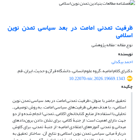
ظرفیت تمدنی امامت در بعد سیاسی تمدن نوین
اسلامی
نوع مقاله : مقاله پژوهشی
نویسنده
احمد بیگدلی
دکترای کلام امامیه، گروه علوم انسانی، دانشگاه قرآن و حدیث، ایران، قم.
10.22070/nic.2026.19669.1343
چکیده
تحقیق
حاضر با عنوان «ظرفیت تمدنی امامت در بعد سیاسی تمدن نوین
اسلامی»، با هدف معرفی ظرفیت‌های سیاسی امامت
،
به روش توصیفی ـ
تحلیلی با استفاده از منابع کتابخانه‌ای (کلامی ـ تمدنی) انجام شده و از دو
جهت دارای اهمیت است: از جنبۀ کلامی، برای نشان دادن برون
دادهای
میدانی و تمدنی آموزه‌های اعتقادی امامیه؛ از جنبۀ تمدنی، برای کاوش
دربارﮤ مبانی سیاسی تمدن نوین اسلامی و نتایج آن. ساختار تحقیق به
این ‌صورت سامان یافته است: بیان شئون امامت، آثار سیاسی مبحث