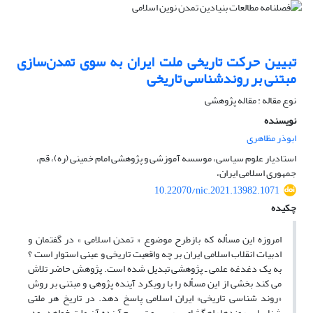
تبیین حرکت تاریخی ملت ایران به سوی تمدن‌سازی
مبتنی بر روند‌شناسی تاریخی
نوع مقاله : مقاله پژوهشی
نویسنده
ابوذر مظاهری
استادیار علوم سیاسی، موسسه آموزشی و پژوهشی امام خمینی (ره)، قم،
جمهوری اسلامی ایران،
10.22070/nic.2021.13982.1071
چکیده
امروزه این مسأله که بازطرح موضوع « تمدن اسلامی » در گفتمان و
ادبیات انقلاب اسلامی ایران بر چه واقعیت تاریخی و عینی استوار است ؟
به یک دغدغه علمی ـ پژوهشی تبدیل شده است. پژوهش حاضر تلاش
می‌ کند بخشی از این مسأله را با رویکرد آینده ‌پژوهی و مبتنی بر روش
«روند‌ شناسی تاریخی» ایران اسلامی پاسخ دهد. در تاریخ هر ملتی
شناسایی روندها راهگشای بررسی و ترسیم آینده آن ملت خواهد بود.