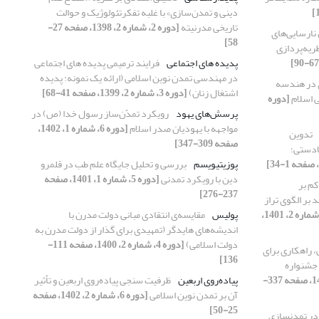
دینی و تمدن‌سازی» با غلبه تفکرتئولوژیک و حوالت
تاریخی مدرنیته
[دوره 2، شماره 2، 1398، صفحه 27-
 نارسایی‌های
58]
ظریه‌پردازی
پدیده های اجتماعی
فرایند ترمیمی پدیده های اجتماعی
در مهندسی تمدن نوین اسلامی (ارائه یک نمونه: پدیده
 در هندسه
اشتغال زنان)
[دوره 3، شماره 2، 1399، صفحه 41-68]
ی اسلام
[دوره
پرسش‌های یهود
رویکرد تمدّن‌ساز رسول خدا (ص) در
مواجهه با یهودیان صدر اسلام
[دوره 6، شماره 1، 1402،
تدوین
صفحه 309-347]
لادستی؛
پوزیتیویسم
بررسی و تحلیل جایگاه علم طب در قلمرو
دین با رویکرد تمدنی
[دوره 5، شماره 1، 1401، صفحه
م بر
237-276]
 بر الگوی تراز
[دوره 5، شماره 2، 1401،
پولیس
مقایسه‌ی انتقادی مبانی دولت مدرن با
اندیشه‌های هایدگر (تمهیدی برای گذار از دولت مدرن به
دولت اسلامی)
[دوره 4، شماره 2، 1400، صفحه 111-
، راهکاری برای
136]
 جشنواره
[دوره 5، شماره 1، 1401، صفحه 337-
پیاده‌روی اربعین
ظرفیت سنجی پیاده‌روی اربعین و تأثیر
آن بر تمدن نوین اسلامی
[دوره 6، شماره 2، 1402، صفحه
25-50]
تربیت سیاسی و تبیین نقش آن در تمدن‎سازی