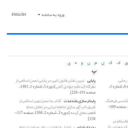
ورود به سامانه
ENGLISH
ق
ک
گ
ل
م
ن
و
ه
ی
پ
رجایی
پایایی
تبیین نقش قانون الهی در پایایی تمدن اسلامی از
[دوره 6، شماره 1،
نظرگاه آیت‌الله جوادی آملی
[دوره 5، شماره 1، 1401،
صفحه 191-220]
‌شناسی فرهنگ
پایدارسازی بلندمدت
گذار به تمدن نوین اسلامی از
[دوره 5، شماره 1، 1401، صفحه 309-
طریق تاب آور سازی جامعه ایرانی در مقابل عدم
قطعیت‌های آینده
[دوره 2، شماره 2، 1398، صفحه 117-
150]
السلام در
نگاره هدایت‌گر
پدیدارشناسی
تحلیلی انتقادی بر نظریه «امتناع علم