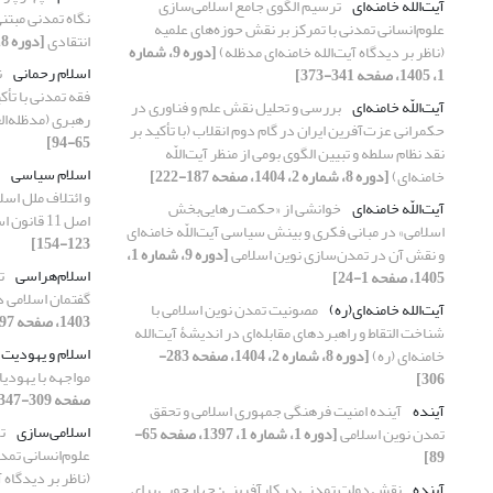
آیت‌الله خامنه‌ای
ترسیم الگوی جامع اسلامی‌سازی
نگاه تمدنی مبتنی
علوم‌انسانی‌ تمدنی با تمرکز بر نقش حوزه‌های علمیه
انتقادی
[دوره 8، شماره 2، 1404، صفحه 223-248]
(ناظر بر دیدگاه آیت‌الله خامنه‌ای مدظله)
[دوره 9، شماره
اسلام رحمانی
ن
1، 1405، صفحه 341-373]
فقه تمدنی با تأک
آیت‌اللّه خامنه‌ای
بررسی و تحلیل نقش علم و فناوری در
رهبری (مدظله‌ال
حکمرانی عزت‌آفرین ایران در گام دوم انقلاب (با تأکید بر
65-94]
نقد نظام سلطه و تبیین الگوی بومی از منظر آیت‌اللّه
اسلام سیاسی
خامنه‌ای)
[دوره 8، شماره 2، 1404، صفحه 187-222]
و ائتلاف ملل اسل
آیت‌اللّه خامنه‌ای
خوانشی از «حکمت رهایی‌بخش
اصل 11 قانون اساسی)
اسلامی» در مبانی فکری و بینش سیاسی آیت‌اللّه خامنه‌ای
123-154]
و نقش آن در تمدن‌سازی نوین اسلامی
[دوره 9، شماره 1،
اسلام‌هراسی
ت
1405، صفحه 1-24]
گفتمان اسلامی د
آیت‌الله خامنه‌ای(ره)
مصونیت تمدن‌ نوین اسلامی با
1403، صفحه 197-222]
شناخت التقاط و راهبردهای مقابله‌ای در اندیشۀ آیت‌الله
اسلام و یهودیت
خامنه‌ای (ره)
[دوره 8، شماره 2، 1404، صفحه 283-
مواجهه با یهودی
306]
صفحه 309-347]
آینده
آینده امنیت فرهنگی جمهوری اسلامی و تحقق
اسلامی‌سازی
ت
تمدن نوین اسلامی
[دوره 1، شماره 1، 1397، صفحه 65-
علوم‌انسانی‌ تمد
89]
(ناظر بر دیدگاه 
آینده
نقش دولت تمدنی در کارآفرینی: چهارچوبی برای