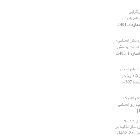
‌گرایی
امی ایران
[دوره 5، شماره 2، 1401،
‌بخش اسلامی»
امنه‌ای و نقش
[دوره 9، شماره 1، 1405،
 علم الحیل
(مکانیک) توسط دانشمندان ایرانی (تا قرن ۵ ه.ق) در
[دوره 8، شماره 2، 1404، صفحه 307-
به راهبردی
بیداری اسلامی
ی غربی و
 ساز (تأکید بر
[دوره 6، شماره 2، 1402،