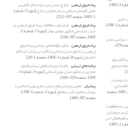
[دوره 7، شماره 1، 1403،
پیاده‌روی اربعین
تنازع تمدنی غرب و اسلام؛ تأملی بر
نقش گفتمان اسلامی در فرجام این تنازع
[دوره 7، شماره
1، 1403، صفحه 197-222]
 سازی
[دوره 2، شماره 1، 1398،
پیاده‌روی اربعین
فراترکیب مطالعات پیاده‌روی اربعین در
جهت شناسایی الگوی عوامل مؤثر
[دوره 7، شماره 1،
1403، صفحه 307-344]
د سیاسی تمدن
[دوره 9، شماره 1، 1405، صفحه 279-
پیاده‌روی اربعین
نقش مؤلفه‌های سیاسی پیاده‌روی
اربعین در تحقق تمدن اسلامی با تأکید بر بیانات آیت‌الله
خامنه‌ای
[دوره 8، شماره 1، 1404، صفحه 1-28]
یه گام دوم
جامعه مهدوی
پیامدهای تربیتی
تاثیرات و پیامدهای تربیتی فضای
مجازی در تحقق تمدن نوین اسلامی
[دوره 3، شماره 1،
1399، صفحه 329-369]
در پیشبرد
 اقتصادی
پیشران
تعیین پیشران های تمدن سازی نوین اسلامی با
[دوره 6، شماره 2، 1402، صفحه
رویکردتحلیل تأثیر متقاطع
[دوره 2، شماره 1، 1398،
صفحه 387-400]
یر عدم قطعیت
ی بر درونزایی
ظله‌العالی) در
[دوره 7، شماره 2، 1403،