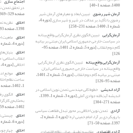
اجتماع سازی
ت
1400، صفحه 1-40]
در تحقق تمدن ن
آرمان شهر رضوی
تبیین ابعاد و معیارهای آرمان شهر
صفحه 329-369]
رضوی با تأکید بر عدالت در شهر و شهرسازی
[دوره 4،
اخلاق
نظریه تم
شماره 1، 1400، صفحه 231-258]
1398، صفحه 293-310]
آرمان‌گرایی
تبیین الگوی نظری آرمان‌گرایی واقع‌بینانه
اخلاق
ماهیت اخ
در سیاست خارجی جمهوری اسلامی ایران مبتنی بر بیانیه
[دوره 4، شماره 2، 1400، صفحه 137-156]
گام دوم انقلاب
[دوره 5، شماره 2، 1401، صفحه 95-
اخلاق
بنیان‌ها
126]
انقلاب اسلامی:
آرمان‌گرایی واقع‌بینانه
تبیین الگوی نظری آرمان‌گرایی
اخلاقی
[دوره 4، شماره 2، 1400، صفحه 157-190]
واقع‌بینانه در سیاست خارجی جمهوری اسلامی ایران
اخلاق
موانع اد
مبتنی بر بیانیه گام دوم انقلاب
[دوره 5، شماره 2، 1401،
ساحت نظام اخلاق
صفحه 95-126]
1، 1402، صفحه 1-24]
آزاد اندیشی
خطوط کلی مهندسی تمدن نوین اسلامی در
اخلاق
الگوی رف
اندیشه آیت‌الله جوادی آملی
[دوره 3، شماره 1، 1399،
به‌مثابه‌ی کارگز
صفحه 271-304]
1402، صفحه 59-92]
آزادی
تمدن نوین اخلاقی بر محور تبدل فقاهت سیاسی
اخلاق
چیستی ت
با رویکردی بر آراء امام خمینی (ره)
[دوره 1، شماره 2،
[دوره 6، شماره 2، 1402، صفحه 1-24]
1397، صفحه 50-71]
اخلاق
چهارچوب 
آزادی اقتصادی
مقایسه‌ تطبیقی مبانی نظام اقتصادی