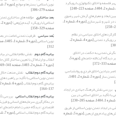
‌بر فلسفه و اخلاق تکنولوژی با رویکرد
نوین اسلامی: بسترها و موانع
صفحه 279-306]
یین ابعاد و معیارهای آرمان شهر رضوی
بعد ساختاری
مؤلفه‏ های ساختاری تمدن
لت در شهر و شهرسازی
[دوره 4، شماره 1،
اسلامی(با رویکرد آینده‌پژوهی)
صفحه 329-358]
ارکردهای اخلاق سیاسی در نظام
بُعد سیاسی
ظرفیت تمدنی امامت در بع
بر رویکرد تمدنی
[دوره 4، شماره 2،
نوین اسلامی
312]
گرش تمدنی به حکمت در اخلاق
بیانیه گام دوم
نقش نظام انقلابی در بیان
ر دیدگاه آیت‌الله خامنه‌ای
[دوره 5،
انقلاب و ارتباط آن با تعیین ساختار کلان 
[دوره 7، شماره 2، 1403، صفحه 341-369]
اصر بنیادین اخلاق فردی و روانشناسی
بیانیه گام دوم انقلاب
نقش صنعت حلال 
 تمدن ساز
[دوره 5، شماره 2، 1401،
تمدن‌ نوین اسلامی با تأکید بر راهبردهای
بیانیه‌ی گام دوم انقلاب
137-164]
بررسی نقش فرهنگ جهادی در ایجاد
 با تأکید بر اخلاق اسلامی در بین
بیانیه گام دوم انقلاب اسلامی
بررسی تأث
در به‌کارگیری سرمایه‌های انسانی و فیزیک
اقتصادی :دیدگاه حضرت امام خامنه‌ای (مد
شی در ایجاد تمدن نوین اسلامی از طریق
بیانیه گام دوم انقلاب اسلامی
‌های پیاده‌روی اربعین
[دوره 5، شماره