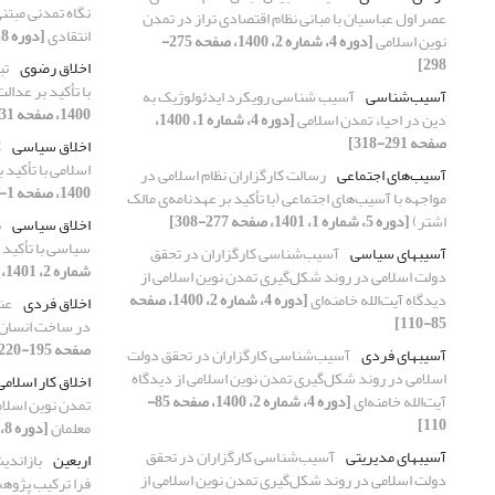
نگاه تمدنی مبتنی
عصر اول عباسیان با مبانی نظام اقتصادی تراز در تمدن
انتقادی
[دوره 8، شماره 2، 1404، صفحه 223-248]
نوین اسلامی
[دوره 4، شماره 2، 1400، صفحه 275-
298]
اخلاق رضوی
تب
با تأکید بر عدا
آسیب‌شناسی
آسیب شناسی رویکرد ایدئولوژیک به
1400، صفحه 231-258]
دین در احیاء تمدن اسلامی
[دوره 4، شماره 1، 1400،
صفحه 291-318]
اخلاق سیاسی
ک
اسلامی با تأکید 
آسیب‌های اجتماعی
رسالت کارگزاران نظام اسلامی در
1400، صفحه 1-30]
مواجهه با آسیب‌های اجتماعی (با تأکید بر عهدنامه‌ی مالک
اشتر)
[دوره 5، شماره 1، 1401، صفحه 277-308]
اخلاق سیاسی
ن
سیاسی با تأکید ب
آسیب­های سیاسی
آسیب‌شناسی کارگزاران در تحقق
شماره 2، 1401، صفحه 333-372]
دولت اسلامی در روند شکل‌گیری تمدن نوین اسلامی از
دیدگاه آیت‌الله خامنه‌ای
[دوره 4، شماره 2، 1400، صفحه
اخلاق فردی
عن
85-110]
در ساخت انسان
صفحه 195-220]
آسیب­های فردی
آسیب‌شناسی کارگزاران در تحقق دولت
اسلامی در روند شکل‌گیری تمدن نوین اسلامی از دیدگاه
اخلاق کار اسلامی
آیت‌الله خامنه‌ای
[دوره 4، شماره 2، 1400، صفحه 85-
تمدن نوین اسلامی
110]
معلمان
[دوره 8، شماره 1، 1404، صفحه 205-230]
آسیب­های مدیریتی
آسیب‌شناسی کارگزاران در تحقق
اربعین
بازاندی
دولت اسلامی در روند شکل‌گیری تمدن نوین اسلامی از
فرا ترکیب پژوهش