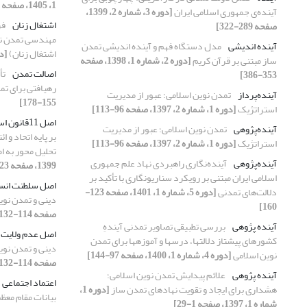
1، 1405، صفحه 341-373]
آینده‌ی جمهوری اسلامی ایران
[دوره 3، شماره 2، 1399،
اشتغال زنان
فر
صفحه 289-322]
مهندسی تمدن نوی
آینده ‏اندیشی
مدل دستگاه فهم و آینده ‏اندیشی تمدن
اشتغال زنان)
[دوره 3، شما
‏ساز مبتنی بر قرآن کریم
[دوره 2، شماره 1، 1398، صفحه
اصالت تمدن
تأ
353-386]
رهیافتی برای تم
آینده‌پرداز
تمدن نوین اسلامی؛ عبور از مدیریت
155-178]
استراتژیک
[دوره 1، شماره 2، 1397، صفحه 96-113]
اصل 11قانون اساسی ج.ا.ا
آینده‌پژوهی
تمدن نوین اسلامی؛ عبور از مدیریت
بر پایه اتحاد و 
استراتژیک
[دوره 1، شماره 2، 1397، صفحه 96-113]
تحلیل محور به اصل 11 قانون 
آینده‌پژوهی
آینده‌نگاری راهبردی نهاد علم جمهوری
1399، صفحه 123-154]
اسلامی ایران مبتنی بر رویکرد سناریونگاری با تأکید بر
اصل سلطنت انس
دلالت‌های تمدنی
[دوره 5، شماره 1، 1401، صفحه 123-
دینی و تمدن نوی
160]
صفحه 114-132]
آینده ‏‏‏‏پژوهی
بررسی تطبیقی تصاویر تمدنی آیندهِ
اصل عدم ولایت ا
کشورهای پیشتاز دلالت‏ها، درس‏ها و آموزه‏ها برای تمدن
دینی و تمدن نوی
نوین اسلامی
[دوره 4، شماره 1، 1400، صفحه 97-144]
صفحه 114-132]
آینده پژوهی
علائم پیدایش تمدن نوین اسلامی؛
اعتماد اجتماعی
هشداری برای ایجاد و تقویت نهادهای تمدن ساز
[دوره 1،
بیانات مقام معظ
شماره 1، 1397، صفحه 1-29]