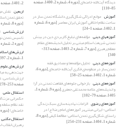
دیدگاه آیت‌الله خامنه‌ای
[دوره 4، شماره 2، 1400، صفحه
2، 1401، صفحه 1-34]
85-110]
اربعین
نقش مؤل
آموزش
موانع ادراکی شکل‌گیری دانشگاه تمدن ساز در
تحقق تمدن اسلامی
ساحت نظام اخلاقیِ آموزش ایران معاصر
[دوره 6، شماره
[دوره 8، شماره 1، 1404، صفحه 1-28]
1، 1402، صفحه 1-24]
ارزش‌شناسی
ا
آموزه­های دینی
مؤلفه‌های تبلیغِ کاربردیِ دین در بینش
تاسیس تمدن نوی
تمدنی شریعت اسلام مبتنی بر تحلیل اندیشه‌های مقام
[دوره 2، شماره 1، 1398، صفحه 147-170]
معظم رهبری
[دوره 7، شماره 2، 1403، صفحه 313-
ارزش‌های اسلام
340]
1، شماره 2، 1397، صفحه 25-49]
آموزه‌های دینی
تحلیل مؤلفه‌ها و مصادیق فقه
ارزش‌های علوم 
تمدن‌ساز در منظومه‌ی فکری آیت‌الله خامنه‌ای
[دوره 6،
جهت‌دهی به مبا
شماره 1، 1402، صفحه 25-58]
ارزش‌شناسی، غ
آموزه‌های دینی
بازخوانی جلوه‌های فقاهت تمدنی در آرا
صفحه 253-278]
و اندیشه‌های علامه محمدتقی جعفری
[دوره 9، شماره 1،
استقلال علمی
1405، صفحه 79-102]
حکمرانی عزت‌آفری
آموزه‌های رضوی
الزامات نهادینه‌سازی سبک زندگی
نقد نظام سلطه و ت
اسلامی- ایرانی مبتنی‌بر آموزه‌های امام رضا(ع) در
خامنه‌ای)
[دوره 8، شماره 2، 1404، صفحه 187-222
راستای شکل‌گیری تمدن اسلامی؛ مطالعۀ کیفی
[دوره 8،
استقلال مکتبی
شماره 1، 1404، صفحه 231-254]
رهبران انقلاب ا