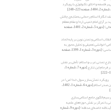
‌بر فلسفه و اخلاق تکنولوژی با رویکرد
قد انگارۀ اسلام رحمانی به‌مثابه‌ی چالش
ید بر آرای امام خمینی (ره) و مقام معظم
عالی)
[دوره 5، شماره 2، 1401، صفحه
انقلاب اسلامی و تمدن نوین بر پایه اتحاد
امی (خوانشی تعمیقی و تحلیل محور به
[دوره 3، شماره 1، 1399، صفحه
نازع تمدنی غرب و اسلام؛ تأملی بر نقش
ر فرجام این تنازع
[دوره 7، شماره 1،
رویکرد تمدّن‌ساز رسول خدا (ص) در
ان صدر اسلام
[دوره 6، شماره 1، 1402،
رسیم الگوی جامع اسلامی‌سازی
نی با تمرکز بر نقش حوزه‌های علمیه
آیت‌الله خامنه‌ای مدظله)
[دوره 9، شماره