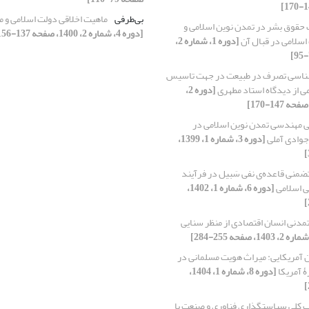
بی‌طرفی
ماهیت اخلاقی دولت اسلامی و م
حقوق بشر در تمدن نوین اسلامی و
[دوره 4، شماره 2، 1400، صفحه 137-156]
سلامی در قبال آن
[دوره 1، شماره 2،
اسی تصرف در طبیعت در جهت تاسیس
ی از دیدگاه استاد مطهری
[دوره 2،
ی مهندسی تمدن نوین اسلامی در
 جوادی آملی
[دوره 3، شماره 1، 1399،
تضمنی قاعده‌ی نفی سَبیل در فرآیند
ی اسلامی
[دوره 6، شماره 1، 1402،
دنی انسان اقتصادی از منظر سنایی
 آمریکایی‌: میراث هویت مسلمانی در
ۀ آمریکا
[دوره 8، شماره 1، 1404،
 کلی سیاستگذاری فناوری و صنعت با