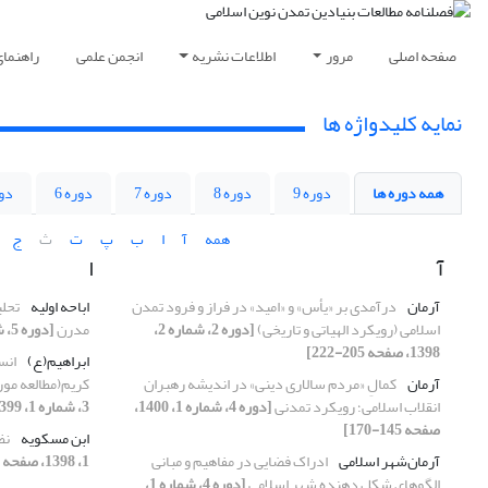
صفحه اصلی
مرور
اطلاعات نشریه
انجمن علمی
راهنما
نمایه کلیدواژه ها
همه دوره ها
دوره 9
دوره 8
دوره 7
دوره 6
دور
همه
آ
ا
ب
پ
ت
ث
ج
آ
ا
آرمان
درآمدی بر «یأس» و «امید» در فراز و فرود تمدن
اباحه اولیه
تحلی
اسلامی (رویکرد الهیاتی و تاریخی)
[دوره 2، شماره 2،
مدرن
[دوره 5، شماره 1، 1401، صفحه 1-28]
1398، صفحه 205-222]
ابراهیم(ع)
انس
آرمان
کمالِ «مردم سالاری دینی» در اندیشه رهبران
کریم(مطالعه موردی آیات 123 
انقلاب اسلامی؛ رویکرد تمدنی
[دوره 4، شماره 1، 1400،
3، شماره 1، 1399، صفحه 245-270]
صفحه 145-170]
ابن مسکویه
نظ
آرمان‌شهر اسلامی
ادراک فضایی در مفاهیم و مبانی
1، 1398، صفحه 293-310]
الگوهای شکل دهنده شهر اسلامی
[دوره 4، شماره 1،