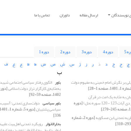
ی نویسندگان
ارسال مقاله
داوران
تماس با ما
ه 5
دوره 4
دوره 3
دوره 2
دوره 1
چ
ح
خ
د
ذ
ر
ز
ژ
س
ش
ص
ض
ط
ظ
ع
غ
ف
ب
لی بر نگرش امام خمینی به مفهوم دولت
باور
الگوی رفتار سیاسی اجتماعی شهید 
به‌مثابه‌ی کارگزار تراز دولت اسلامی
1402، صفحه 59-92]
ان به مثابه یک امت در قرآن
- 120 سوره نحل)
[دوره
باور سیاسی
دولت‌سازی تمدنی: آسیب
سیاسی پشتیبان
336]
ریه تمدنی ابن مسکویه
[دوره 2، شماره
بحارالانوار
رویکرد تمدنی اهل‌بیت علیهم‌
ابواب تاریخی بحارالانوار؛ توحید به‌مثابه ا