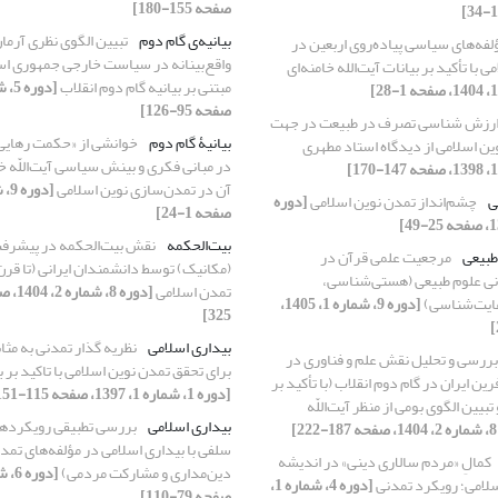
صفحه 155-180]
بیانیه‌ی گام دوم
تبیین الگوی نظری آرمان
فه‌های سیاسی پیاده‌روی اربعین در
واقع‌بینانه در سیاست خارجی جمهوری اسل
 با تأکید بر بیانات آیت‌الله خامنه‌ای
مبتنی بر بیانیه گام دوم انقلاب
صفحه 95-126]
رزش شناسی تصرف در طبیعت در جهت
بیانیۀ گام دوم
خوانشی از «حکمت رهایی
ن اسلامی از دیدگاه استاد مطهری
در مبانی فکری و بینش سیاسی آیت‌اللّه خ
آن در تمدن‌سازی نوین اسلامی
ی
چشم‌انداز تمدن نوین اسلامی
[دوره
صفحه 1-24]
بیت‌الحکمه
نقش بیت‌الحکمه در پیشرفت
طبیعی
مرجعیت علمی قرآن در
نی علوم طبیعی (هستی‌شناسی،
تمدن اسلامی
ایت‌شناسی)
[دوره 9، شماره 1، 1405،
325]
بیداری اسلامی
نظریه گذار تمدنی به مثا
بررسی و تحلیل نقش علم و فناوری در
برای تحقق تمدن نوین اسلامی با تاکید بر 
ن ایران در گام دوم انقلاب (با تأکید بر
[دوره 1، شماره 1، 1397، صفحه 115-151]
بیین الگوی بومی از منظر آیت‌اللّه
بیداری اسلامی
بررسی تطبیقی رویکردها
]
سلفی با بیداری اسلامی در مؤلفه‌های تمدن
کمالِ «مردم سالاری دینی» در اندیشه
دین‌مداری و مشارکت مردمی)
سلامی؛ رویکرد تمدنی
[دوره 4، شماره 1،
صفحه 79-110]