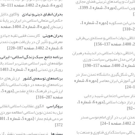
اثیرات و پیامدهای تربیتی فضای مجازی
[دوره 6، شماره 2، 1402، صفحه 111-136]
وین اسلامی
[دوره 3، شماره 1، 1399،
بحران انطباق دینی و نهادی
واکاوی دلایل
حکمرانی متعالی اسلامی در ایران بر پایۀ ن
دنی ابن مسکویه
[دوره 2، شماره 1،
زمینه‌ای
[دوره 8، شماره 2، 1404، صفحه 67-90]
بحران هویتی
کاربست فقهی تقیه جهادی
لاقی دولت اسلامی و مسئله‌ی بی‌طرفی
معرفتی و تأثیر آن در بازیافت هویت تمدن
6، شماره 2، 1402، صفحه 187-220]
ی اخلاقی دولت اسلامی در اندیشه رهبران
برنامه جامع سبک زندگی اسلامی- ایرانی
 طراحی مدل مفهومی سیاست ورزی
مؤلفه‌های شهر اسلامی مبتنی بر اسناد با
رویکردی تمدنی
[دوره 7، شماره 2، 1403، صفحه 1-34]
راکی شکل‌گیری دانشگاه تمدن ساز در
برنامه‌های توسعه‌ی کشور
ارزش‌های حاک
یِ آموزش ایران معاصر
[دوره 6، شماره
برنامه‌های توسعه در دولت اسلامی با تأکید
ارزشی در فرهنگ دفاع مقدس
تار سیاسی اجتماعی شهید رجایی
صفحه 287-316]
ار تراز دولت اسلامی
[دوره 6، شماره 1،
بروکراسی
الگوی عقلانیت اسلامی انقلابی
نیل به تمدن نوین اسلامی (مطالعه موردی
مدن غرب در آرای امام موسی صدر
مردمی فیلم عمار)
372]
کلی سیاستگذاری فناوری و صنعت با
بسترها