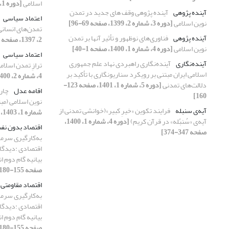
اسلامی
[دوره 1، شماره 2، 1397، صفحه 1-24]
آینده پژوهی
آینده پژوهی وقف های جدید در تمدن
اعتماد سیاسی
نوین اسلامی
[دوره 3، شماره 2، 1399، صفحه 69-96]
تمدن‌های انسانی ب
آینده پژوهی
فناوری‌های نوظهور و تأثیر آنها بر تمدن
2، 1397، صفحه 153-177]
نوین اسلامی
[دوره 4، شماره 1، 1400، صفحه 1-40]
اعتماد سیاسی
آینده‌نگاری
آینده‌نگاری راهبردی نهاد علم جمهوری
ترازِ تمدن اسلام
اسلامی ایران مبتنی بر رویکرد سناریونگاری با تأکید بر
4، شماره 2، 1400، صفحه 217-240]
دلالت‌های تمدنی
[دوره 5، شماره 1، 1401، صفحه 123-
اقامه عدل
چار
160]
نوین اسلامی (مبت
آیه‌ی سنبله
فرایند تکوین «خیرِ کبیر»(خوانشی تمدنی از
شماره 1، 1403، صفحه 345-369]
آیه‌ی «سُنبُله» در قرآن کریم)
[دوره 4، شماره 1، 1400،
اقتصاد بدون نف
صفحه 347-374]
به‌کارگیری سرمای
اقتصادی :دیدگاه
بیانیه گام دوم ا
صفحه 155-180]
اقتصاد مقاومتی
به‌کارگیری سرمای
اقتصادی :دیدگاه
بیانیه گام دوم ا
صفحه 155-180]