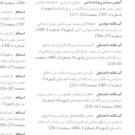
آنومی سیاسی و اجتماعی
تحلیل تاریخی- جامعه‌شناختی
1400، صفحه 145-170]
پایان تمدن‌های انسانی با تأکید بر نهج البلاغه
[دوره 1،
اسلام
مختصات 
شماره 2، 1397، صفحه 153-177]
تعهدات حکومت ا
آیت‌الله جوادی
خطوط کلی مهندسی تمدن نوین اسلامی
1397، صفحه 72-95]
در اندیشه آیت‌الله جوادی آملی
[دوره 3، شماره 1، 1399،
اسلام
ارزش شن
صفحه 271-304]
تمدن نوین اسلام
آیت‌الله خامنه‌ای
آسیب‌شناسی کارگزاران در تحقق
شماره 1، 1398، صفحه 147-170]
دولت اسلامی در روند شکل‌گیری تمدن نوین اسلامی از
اسلام
خطوط کل
دیدگاه آیت‌الله خامنه‌ای
[دوره 4، شماره 2، 1400، صفحه
اندیشه آیت‌الله
85-110]
صفحه 271-304]
آیت‌الله خامنه‌ای
نگرش تمدنی به حکمت در اخلاق
اسلام
الزامات 
سیاسی با تأکید بر دیدگاه آیت‌الله خامنه‌ای
[دوره 5،
تمدن‌سازی ایران
شماره 2، 1401، صفحه 333-372]
صفحه 207-234]
آیت‌الله خامنه‌ای
ماهیت و نقش معنویت در تمدن نوین
اسلام
خوانش تم
اسلامی از دیدگاه آیت‌الله خامنه‌ای
[دوره 6، شماره 2،
غزنوی
[دوره 7، شماره 2، 1403، صفحه 255-284]
1402، صفحه 315-339]
اسلام
مسلمانان
آیت‌الله خامنه‌ای
نقش مؤلفه‌های سیاسی پیاده‌روی
توسعۀ تمدن قار
اربعین در تحقق تمدن اسلامی با تأکید بر بیانات آیت‌الله
صفحه 255-284]
خامنه‌ای
[دوره 8، شماره 1، 1404، صفحه 1-28]
اسلام
چهارچوب