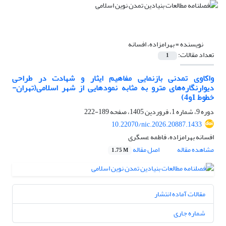
نویسنده =
بهرامزاده، افسانه
تعداد مقالات:
1
واکاوی تمدنی بازنمایی مفاهیم ایثار و شهادت در طراحی
دیوارنگاره‌های مترو به مثابه نمودهایی از شهر اسلامی(تهران-
خطوط 1و4)
دوره 9، شماره 1، فروردین 1405، صفحه
189-222
10.22070/nic.2026.20887.1433
افسانه بهرامزاده، فاطمه عسگری
مشاهده مقاله
اصل مقاله
1.75 M
مقالات آماده انتشار
شماره جاری